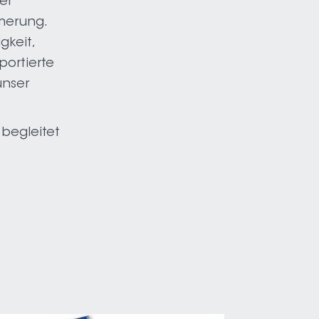
er
merung.
gkeit,
portierte
unser
d begleitet