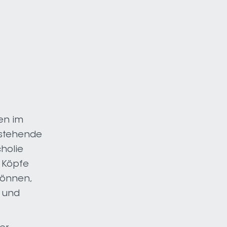
len im
 stehende
holie
e Köpfe
können,
n und