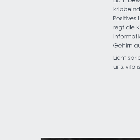
Licht bew
kribbeln
Positives 
regt die K
Informat
Gehirn a
Licht spri
uns, vitali