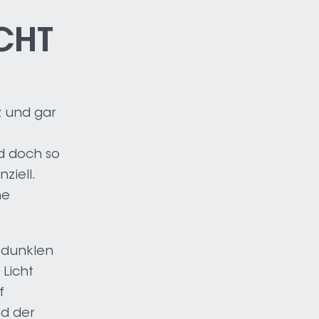
CHT
z und gar
nd doch so
ziell.
he
m dunklen
 Licht
f
d der