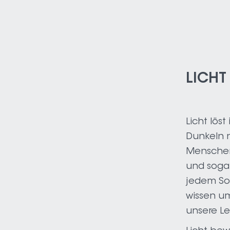
LICHT
Licht lös
Dunkeln 
Menschen
und sogar
jedem So
wissen u
unsere Le