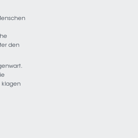
 Menschen
che
nter den
genwart.
ie
e klagen