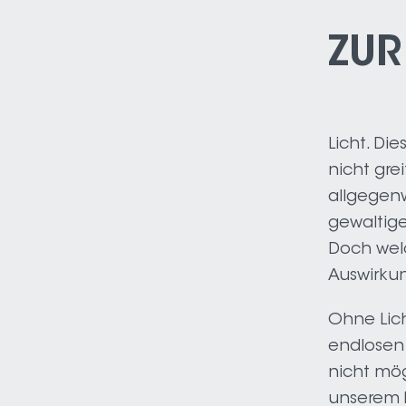
ZUR
Licht. Di
nicht gre
allgegenw
gewaltiges
Doch wel
Auswirku
Ohne Lich
endlosen 
nicht mög
unserem 