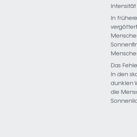
Intensität
In früher
vergötter
Menscheno
Sonnenfin
Menschen
Das Fehle
In den sk
dunklen W
die Mens
Sonnenlic