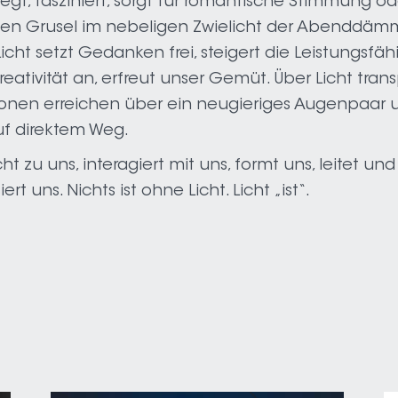
egt, fasziniert, sorgt für romantische Stimmung od
den Grusel im nebeligen Zwielicht der Abenddäm
Licht setzt Gedanken frei, steigert die Leistungsfähi
reativität an, erfreut unser Gemüt. Über Licht trans
ionen erreichen über ein neugieriges Augenpaar 
uf direktem Weg.
cht zu uns, interagiert mit uns, formt uns, leitet un
siert uns. Nichts ist ohne Licht. Licht „ist“.