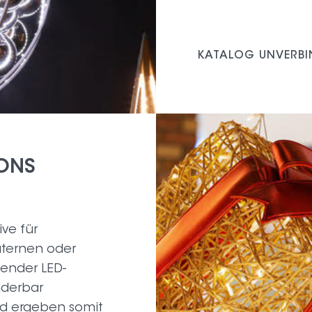
KATALOG UNVERBI
ONS
ve für
ternen oder
ender LED-
nderbar
d ergeben somit