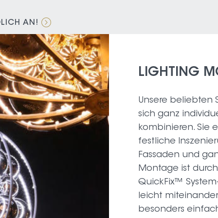
LICH AN!
LIGHTING M
Unsere beliebten 
sich ganz individu
kombinieren. Sie 
festliche Inszeni
Fassaden und gan
Montage ist durc
QuickFix™ System–
leicht miteinande
besonders einfach