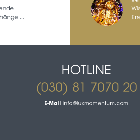
IN
sende
Wi
hänge ...
Err
HOTLINE
(030) 81 7070 20
E-Mail
info@luxmomentum.com