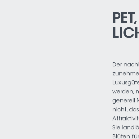
PET
LIC
Der nachh
zunehmen
Luxusgüt
werden, m
generell 
nicht, da
Attraktiv
Sie landl
Blüten fü