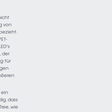
nicht
g von
bezieht.
ET-
LED's
 der
g für
agen
ößeren
 ein
ig, dass
ree, wie