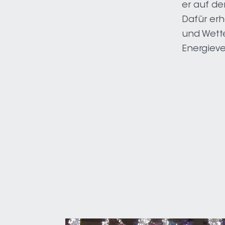
er auf de
Dafür erha
und Wette
Energiev