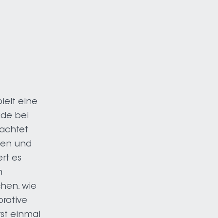
ielt eine
ade bei
achtet
zen und
ert es
n
chen, wie
orative
rst einmal