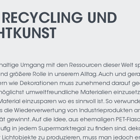
, RECYCLING UND
HTKUNST
altige Umgang mit den Ressourcen dieser Welt sp
d größere Rolle in unserem Alltag. Auch und ger
ern wie Dekorationen muss zunehmend darauf ge
öglichst umweltfreundliche Materialien einzuset
Material einzusparen wo es sinnvoll ist. So verwund
ss die Wiederverwertung von Industrieprodukten a
ität gewinnt. Auf die Idee, aus ehemaligen PET-Flas
äufig in jedem Supermarktregal zu finden sind, dek
r Lichtobjekte zu produzieren, muss man jedoch e