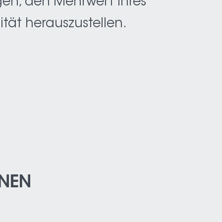
en, den Mehrwert Ihres
tät herauszustellen.
ONEN