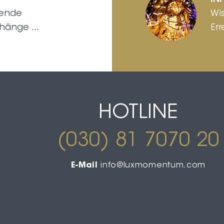
IN
sende
Wi
hänge ...
Err
HOTLINE
(030) 81 7070 20
E-Mail
info@luxmomentum.com