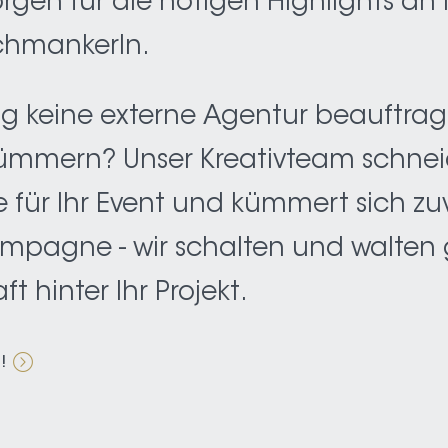
rgen für die nötigen Highlights an 
chmankerln.
ng keine externe Agentur beauftrage
ümmern? Unser Kreativteam schnei
 für Ihr Event und kümmert sich zu
mpagne - wir schalten und walten 
ft hinter Ihr Projekt.
!